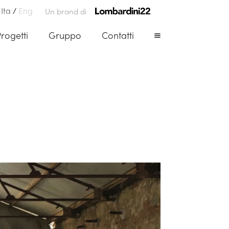
Ita
/
Eng
Un brand di
rogetti
Gruppo
Contatti